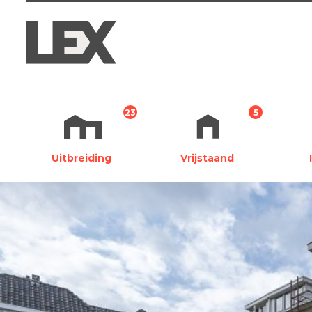
Skip to content
23
5
Uitbreiding
Vrijstaand