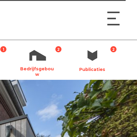
1
2
2
Bedrijfsgebou
Publicaties
w