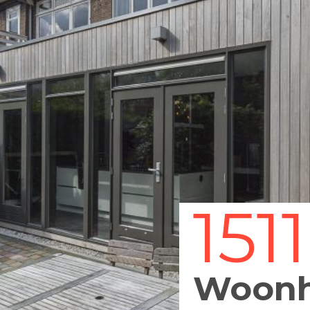
1511
Woonh